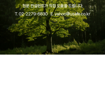
전문 컨설턴트가 직접 도움을 드립니다.
T. 02-2279-6830 E. yahoo@usafe.co.kr
개인정보취급방침
|
결산공고
사업자
: (주)유세이프 |
사업자등록번호
: 201-86-23139 |
대표이사
: 엄남한 |
주소
: 서울특
별시 중구 퇴계로 286 (쌍림동, 쌍림빌딩) 8층
대표전화
(메신저): 02.2279.6828 |
FAX
: 02.2279.6832 |
E.MAIL
:
ucadmin@usafe.co.kr
대표전화
(보증보험): 02.2279.6830 |
E.MAIL
: